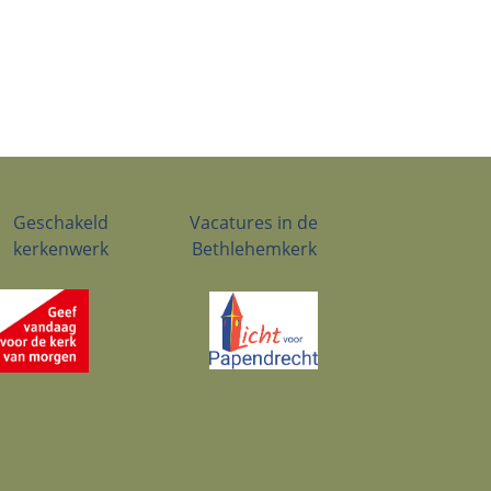
Geschakeld
Vacatures in de
kerkenwerk
Bethlehemkerk