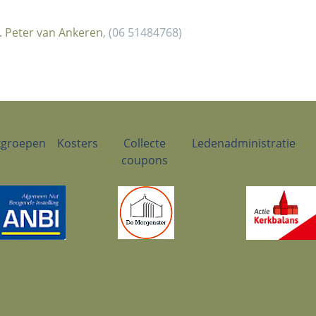
. Peter van Ankeren
, (06 51484768)
groepen
Kosters
Collecte
Ledenadministratie
coupons