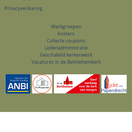
Privacyverklaring
Werkgroepen
Kosters
Collecte coupons
Ledenadministratie
Geschakeld kerkenwerk
Vacatures in de Bethlehemkerk