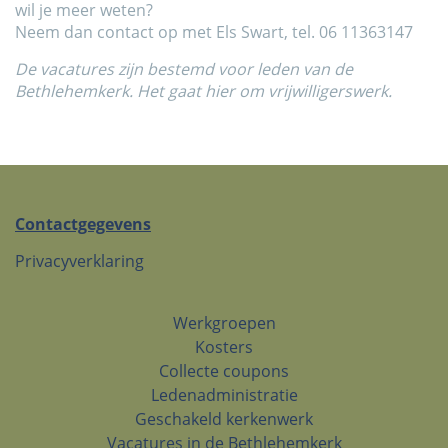
wil je meer weten?
Neem dan contact op met Els Swart, tel. 06 11363147
De vacatures zijn bestemd voor leden van de
Bethlehemkerk. Het gaat hier om vrijwilligerswerk.
Contactgegevens
Privacyverklaring
Werkgroepen
Kosters
Collecte coupons
Ledenadministratie
Geschakeld kerkenwerk
Vacatures in de Bethlehemkerk