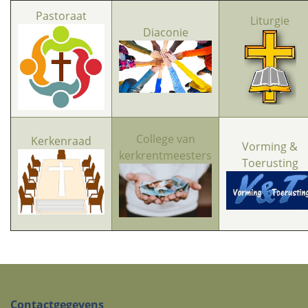
Pastoraat
Liturgie
Diaconie
College van
Kerkenraad
Vorming &
kerkrentmeesters
Toerusting
Contactgegevens