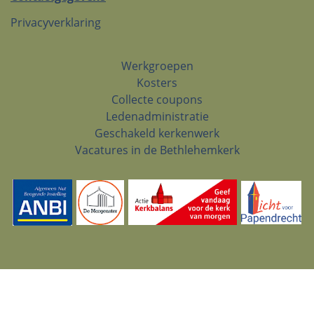
Privacyverklaring
Werkgroepen
Kosters
Collecte coupons
Ledenadministratie
Geschakeld kerkenwerk
Vacatures in de Bethlehemkerk