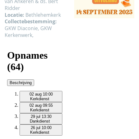
van Ankeren & ds. Bert
Ridder
Locatie:
Bethlehemkerk
Collectebestemming:
GKW Diaconie, GKW
Kerkenwerk,