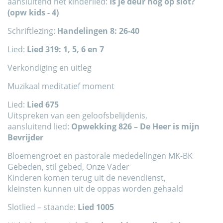
aansluitend het kinderlied:
Is je deur nog op slot?
(opw kids - 4)
Schriftlezing:
Handelingen 8: 26-40
Lied:
Lied 319: 1, 5, 6 en 7
Verkondiging en uitleg
Muzikaal meditatief moment
Lied:
Lied 675
Uitspreken van een geloofsbelijdenis,
aansluitend lied:
Opwekking 826 – De Heer is mijn
Bevrijder
Bloemengroet en pastorale mededelingen MK-BK
Gebeden, stil gebed, Onze Vader
Kinderen komen terug uit de nevendienst,
kleinsten kunnen uit de oppas worden gehaald
Slotlied – staande:
Lied 1005