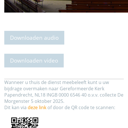
Downloaden audio
Downloaden video
Wanneer u thuis de dienst meebeleeft kunt u uw
bijdrage overmaken naar Gereformeerde Kerk
Papendrecht, NL18 INGB 0000 6546 40 o.v.v. collecte De
Morgenster 5 oktober 2025.
Dit kan via
deze link
of door de QR code te scannen: