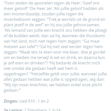
Toen zeiden de apostelen tegen de Heer: ‘Geef ons
5
meer geloof!’
De Heer zei: ‘Als jullie geloof hadden als
6
een mosterdzaadje, zouden jullie tegen die
moerbeiboom zeggen: “Trek je wortels uit de grond en
plant jezelf in de zee!” en hij zou jullie gehoorzamen.
Als iemand van jullie een knecht zou hebben die ploegt
7
of de kudden weidt, dan zal hij, wanneer die thuiskomt
van het land, toch niet tegen hem zeggen: “Ga maar
meteen aan tafel”?
Zal hij niet veel eerder tegen hem
8
zeggen: “Maak iets te eten voor me klaar, doe je gordel
om en bedien me terwijl ik eet en drink, en daarna kun
je zelf eten en drinken”?
Hij bedankt de knecht toch
9
niet omdat die gedaan heeft wat hem is
opgedragen?
Hetzelfde geldt voor jullie; wanneer jullie
10
alles gedaan hebben wat jullie is opgedragen, zeg dan:
“Wij zijn maar knechten, we hebben enkel onze plicht
gedaan.”’
Zingen:
Lied 910 : 1 en 2
2e
Lezing:
2 Timotheüs 1: 6-14