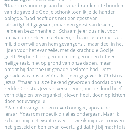
Daarom spoor ik je aan het vuur brandend te houden
6
van de gave die God je schonk toen ik je de handen
oplegde.
God heeft ons niet een geest van
7
lafhartigheid gegeven, maar een geest van kracht,
liefde en bezonnenheid.
Schaam je er dus niet voor
8
om van onze Heer te getuigen; schaam je ook niet voor
mij, die omwille van hem gevangenzit, maar deel in het
lijden voor het evangelie, met de kracht die God je
geeft.
Hij heeft ons gered en ons geroepen tot een
9
heilige taak, niet op grond van onze daden, maar
omdat hij daartoe uit genade besloten had. Deze
genade was ons al vóór alle tijden gegeven in Christus
Jezus,
maar nu is ze bekend geworden doordat onze
10
redder Christus Jezus is verschenen, die de dood heeft
vernietigd en onvergankelijk leven heeft doen oplichten
door het evangelie.
Van dit evangelie ben ik verkondiger, apostel en
11
leraar;
daarom moet ik dit alles ondergaan. Maar ik
12
schaam mij niet, want ik weet in wie ik mijn vertrouwen
heb gesteld en ben ervan overtuigd dat hij bij machte is