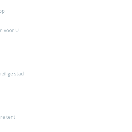
op
en voor U
heilige stad
ere tent