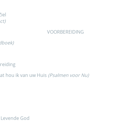
Ziel
ct)
VOORBEREIDING
edboek)
reiding
Wat hou ik van uw Huis
(Psalmen voor Nu)
e Levende God