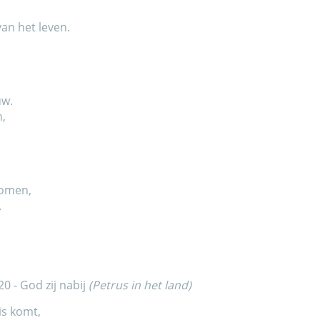
van het leven.
uw.
n,
romen,
.
20 - God zij nabij
(Petrus in het land)
sis komt,