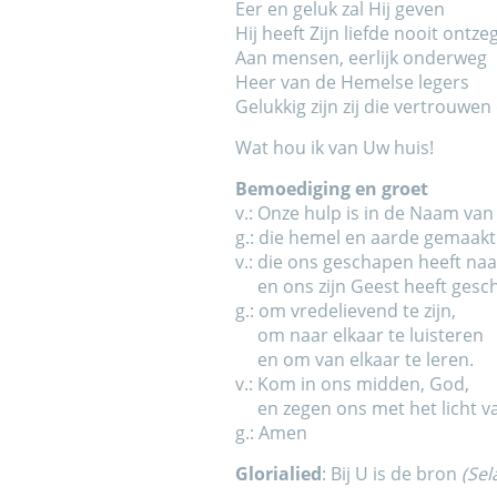
Eer en geluk zal Hij geven
Hij heeft Zijn liefde nooit ontze
Aan mensen, eerlijk onderweg
Heer van de Hemelse legers
Gelukkig zijn zij die vertrouwen
Wat hou ik van Uw huis!
Bemoediging en groet
v.: Onze hulp is in de Naam va
g.: die hemel en aarde gemaakt
v.: die ons geschapen heeft naar
en ons zijn Geest heeft gesc
g.: om vredelievend te zijn,
om naar elkaar te luisteren
en om van elkaar te leren.
v.: Kom in ons midden, God,
en zegen ons met het licht v
g.: Amen
Glorialied
: Bij U is de bron
(Sel