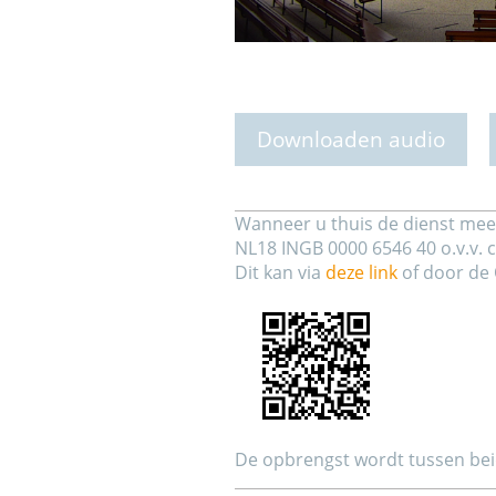
Downloaden audio
Wanneer u thuis de dienst mee
NL18 INGB 0000 6546 40 o.v.v. 
Dit kan via
deze link
of door de 
De opbrengst wordt tussen be