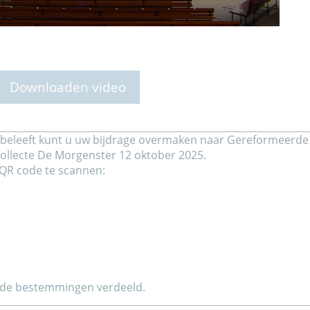
Downloaden video
beleeft kunt u uw bijdrage overmaken naar Gereformeerde
collecte De Morgenster 12 oktober 2025.
QR code te scannen:
ide bestemmingen verdeeld.