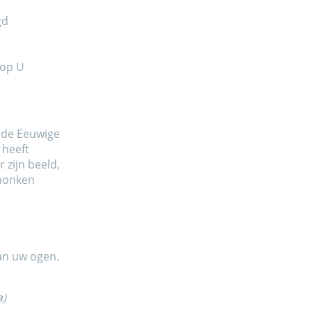
gd
 op U
n de Eeuwige
 heeft
 zijn beeld,
honken
an uw ogen.
a)